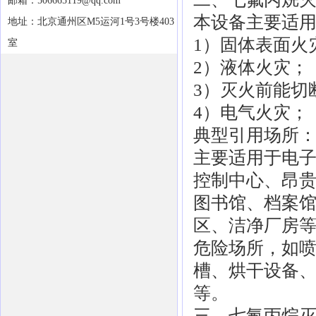
邮箱：506665119@qq.com
本设备主要适
地址：北京通州区M5运河1号3号楼403
1）固体表面火
室
2）液体火灾；
3）灭火前能切
4）电气火灾；
典型引用场所
主要适用于电
控制中心、昂
图书馆、档案
区、洁净厂房
危险场所，如
槽、烘干设备
等。
三、七氟丙烷灭火