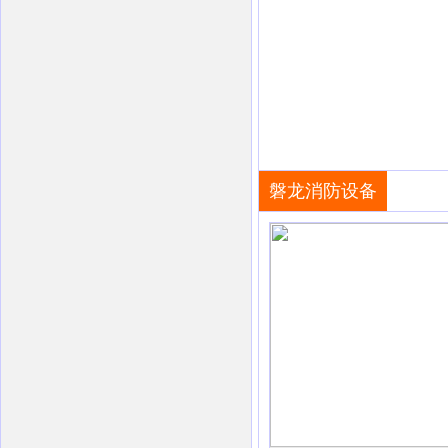
磐龙消防设备