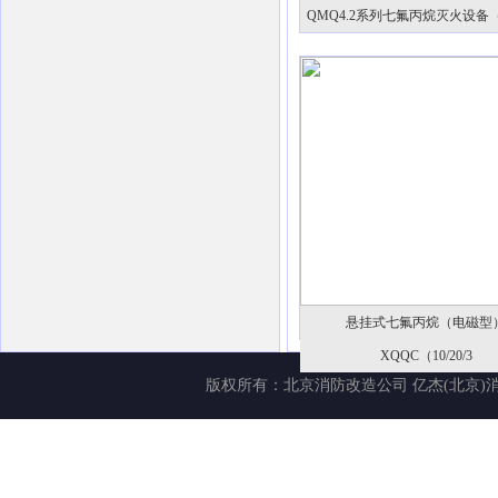
QMQ4.2系列七氟丙烷灭火设备（4
悬挂式七氟丙烷（电磁型
XQQC（10/20/3
版权所有：
北京消防改造公司
亿杰(北京)消