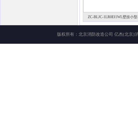
ZC-BLJC-1LR0EⅠ1WL壁挂
版权所有：
北京消防改造公司
亿杰(北京)消